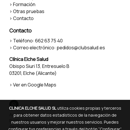
>
Formación
>
Otras pruebas
>
Contacto
Contacto
> Teléfono:
662 63 75 40
> Correo electrónico:
pedidos@clubsalud.es
Clínica Elche Salud
Obispo Siuri 13, Entresuelo B
03201, Elche (Alicante)
>
Ver en Google Maps
CLINICA ELCHE SALUD SL
utiliza cookies propias y terceros
Aviso legal
para obtener datos estadísticos de la navegación de
Política de cookies
nuestros usuarios y mejorar nuestros servicios. Puedes
Gestión de cookies
configurar tus preferencias a través del botón “Configurar”